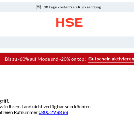
30 Tage kostenfreie Rücksendung
Gutschein aktiviere
Bis zu -60% auf Mode und -20% on top!
riff.
ws in Ihrem Land nicht verfügbar sein könnten.
renfreien Rufnummer
0800 29 88 88