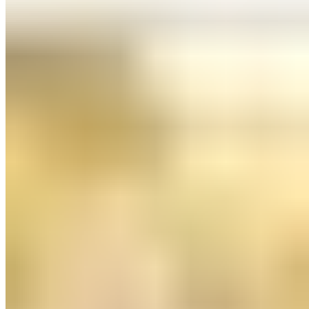
Judith Williams Modeschmuck
Collier in Y-Optik
€ 39,98
€ 49,99
-20%