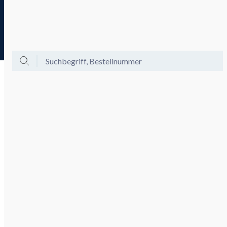
Gebührenfreie Hotline 0800 29 88 88
Menü
Ansicht
Mein Konto
Warenkorb
Bis zu -60% auf Mode und -20%
Gutschein aktivieren
on top!
/
Judith Williams
/
Judith Williams Modeschmuck
Schmuck & Münzen
Anhänger & Broschen
Armbänder
Armbanduhren
Halsketten & Colliers
Ohrringe