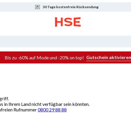
30 Tage kostenfreie Rücksendung
Gutschein aktiviere
Bis zu -60% auf Mode und -20% on top!
riff.
ws in Ihrem Land nicht verfügbar sein könnten.
renfreien Rufnummer
0800 29 88 88