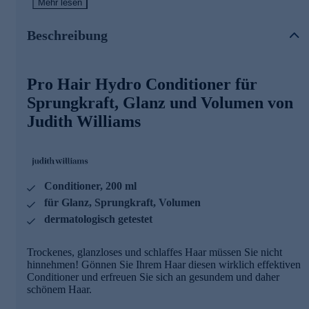
Mehr lesen
Der Pro Hair Hydro Conditioner mit Trico-Hyal
Technologie wirkt multiaktiv und verleiht ihrem Haar
Beschreibung
Volumen, Sprungkraft und Glanz! Zusätzlich unterstützt ein
eigens
entwickelter Feuchtigkeitskomplex die Regeneration und
Pro Hair Hydro Conditioner für
verwöhnt ihrer Haare.
Sprungkraft, Glanz und Volumen von
Judith Williams
Trico-Hyal Technologie
für intensive Pflege
Diese spezielle Methode der Wirkstoffverarbeitung pflegt
und schützt Ihr Haar multiaktiv.
Eingeschlossen in ein Schutznetz aus vernetzter
Conditioner, 200 ml
Hyaluronsäure bleibt der hochaktive Wirkstoffkomplex aus
Polyphenolen und Polynucleotiden bis zur Absorption am
für Glanz, Sprungkraft, Volumen
Haar und der Haarwurzel geschützt und entfaltet während
dermatologisch getestet
der Aufnahme die volle Wirkkraft!
Die Aktivstoffe können so kontinuierlich und langfristig an
Trockenes, glanzloses und schlaffes Haar müssen Sie nicht
das Haar abgegeben werden. Sie pflegen und schützen
hinnehmen! Gönnen Sie Ihrem Haar diesen wirklich effektiven
dadurch noch intensiver.
Conditioner und erfreuen Sie sich an gesundem und daher
schönem Haar.
Zusätzlich spendet das Schutznetz aus Hyaluronsäure selbst