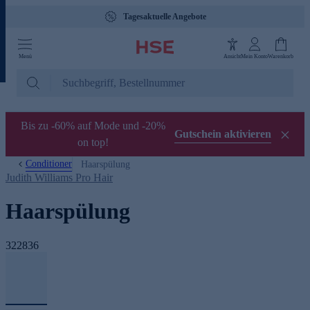
Tagesaktuelle Angebote
Menü
Ansicht
Mein Konto
Warenkorb
Bis zu -60% auf Mode und -20%
Gutschein aktivieren
on top!
Conditioner
Haarspülung
Judith Williams Pro Hair
Haarspülung
322836