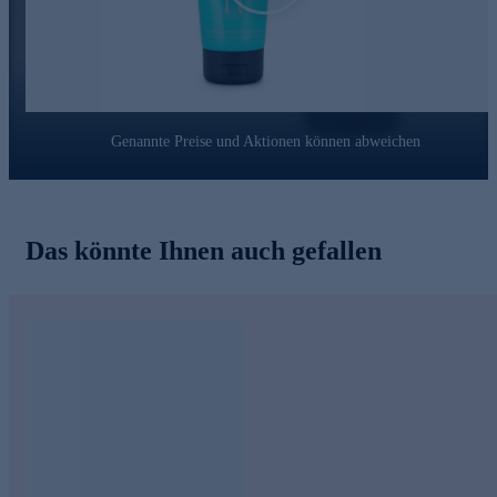
Zusätzlich spendet das Schutznetz aus Hyaluronsäure selbst
viel Feuchtigkeit und gibt ihrem Haar wieder Sprungkraft und
Fülle. Gesundes und attraktives Haar voller Feuchtigkeit ist das
Ergebnis! Dermatologisch auf Verträglichkeit getestet.
Schnell online bestellen!
Genannte Preise und Aktionen können abweichen
Lieferumfang:
Pro Hair Hydro Conditioner, 200 ml
Anwendung:
In das feuchte Haar einmassieren und kurz
einwirken lassen. Sorgfältig auswaschen.
Das könnte Ihnen auch gefallen
Aus der Kosmetiklinie "Judith Williams Kosmetik".