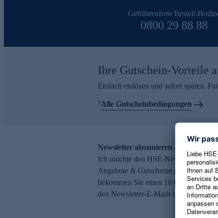
Gebührenfreie Bestell-Hotlin
0800 29 88 88
Ihre Gutschein-Vorteile a
Einfach einlösen und sofort sparen. F
1
Alle Gutscheinbedingungen
Newsletter abonnieren – 10 € Gutsch
Ich möchte den HSE-Newsletter abonni
Angebote & Gutscheine per E-Mail erh
bekommen Sie einen 10 € Gutschein. Ei
den Newsletter-E-Mails möglich.