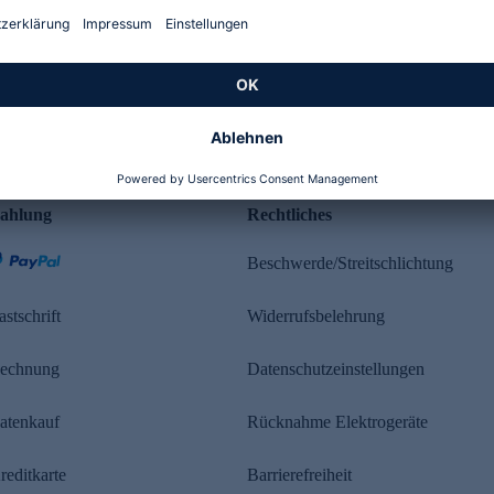
Kundenbewertung
ahlung
Rechtliches
Beschwerde/Streitschlichtung
astschrift
Widerrufsbelehrung
echnung
Datenschutzeinstellungen
atenkauf
Rücknahme Elektrogeräte
reditkarte
Barrierefreiheit