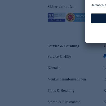
Sicher einkaufen
Service & Beratung
Z
Service & Hilfe
Kontakt
L
Neukundeninformationen
R
Tipps & Beratung
R
Storno & Rücknahme
K