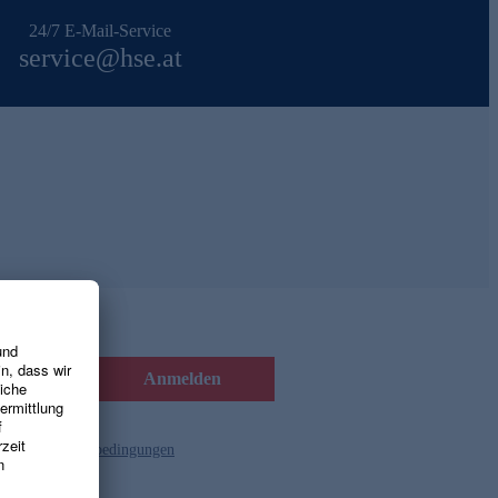
24/7 E-Mail-Service
service@hse.at
Anmelden
d die
Gutscheinbedingungen