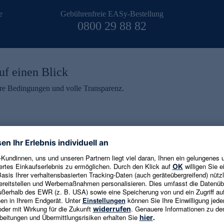
e
Gebührenfreie EASy-Bestellung
0800 29 88 82
uf einen Blick
aire Bedingungen und volle Transparenz.
ein erhalten
eren und aktuelle Trends,
E-Mail-Adresse eingeben
alten. Als Dankeschön
ne Abmeldung ist jederzeit in
Es gelten die
Datenschutzrichtlinien
un