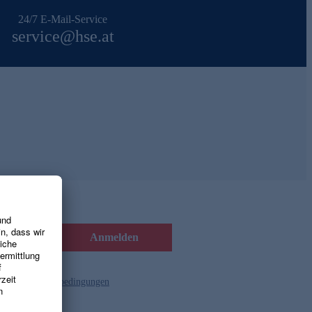
24/7 E-Mail-Service
service@hse.at
Anmelden
d die
Gutscheinbedingungen