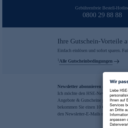
Gebührenfreie Bestell-Hotlin
0800 29 88 88
Ihre Gutschein-Vorteile a
Einfach einlösen und sofort sparen. F
1
Alle Gutscheinbedingungen
Newsletter abonnieren – 10 € Gutsch
Ich möchte den HSE-Newsletter abonni
Angebote & Gutscheine per E-Mail erh
bekommen Sie einen 10 € Gutschein. Ei
den Newsletter-E-Mails möglich.