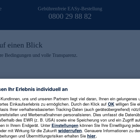
e
Gebührenfreie EASy-Bestellung
0800 29 88 82
uf einen Blick
aire Bedingungen und volle Transparenz.
ein erhalten
eren und aktuelle Trends,
E-Mail-Adresse eingeben
alten. Als Dankeschön
ne Abmeldung ist jederzeit in
Es gelten die
Datenschutzrichtlinien
un