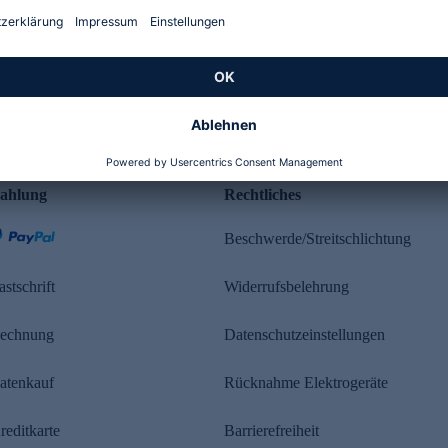
Kundenbewertung
ahlung
Rechtliches
Beschwerde/Streitschlichtung
astschrift
Widerrufsbelehrung
echnung
Datenschutzeinstellungen
atenkauf
Rücknahme Elektrogeräte
reditkarte
Barrierefreiheit