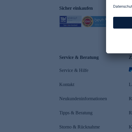
Sicher einkaufen
Service & Beratung
Z
Service & Hilfe
Kontakt
L
Neukundeninformationen
R
Tipps & Beratung
R
Storno & Rücknahme
K