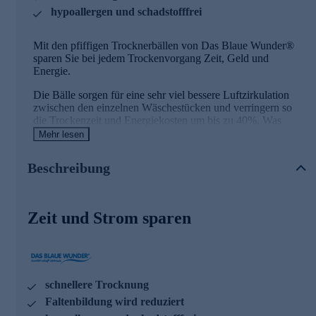
hypoallergen und schadstofffrei
Mit den pfiffigen Trocknerbällen von Das Blaue Wunder®
sparen Sie bei jedem Trockenvorgang Zeit, Geld und
Energie.
Die Bälle sorgen für eine sehr viel bessere Luftzirkulation
zwischen den einzelnen Wäschestücken und verringern so
die Trockenzeit und Energiekosten um bis zu 40%. Was
letztendlich auch der Umwelt zugute kommt.
Mehr lesen
Sie erhalten hier 4 Trocknerbälle im Set, zusammen mit
Beschreibung
einem Aufbewahrungsbeutel.
Naturprodukt statt Weichspüler
Zeit und Strom sparen
Weichere Wäsche ohne Weichspüler? Aber natürlich, die
Trocknerbälle ersetzen chemische Weichspüler und richten
die Fasern der Textilien wieder auf. Dadurch wird Ihre
Wäsche weich und flauschig.
schnellere Trocknung
Zugleich wird so die Faltenbildung reduziert, was wiederum
das Bügeln erleichtert.
Faltenbildung wird reduziert