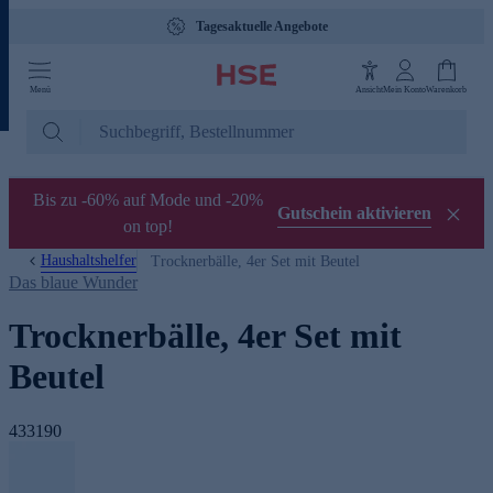
Tagesaktuelle Angebote
Menü
Ansicht
Mein Konto
Warenkorb
Bis zu -60% auf Mode und -20%
Gutschein aktivieren
on top!
Haushaltshelfer
Trocknerbälle, 4er Set mit Beutel
Das blaue Wunder
Trocknerbälle, 4er Set mit
Beutel
433190