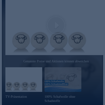
Gleich online bestellen!
Schafwolle ist hypoallergen und eignet sich besonders gut für
Babys, Allergiker und Menschen mit empfindlicher Haut.
Weitere Vorteile
Play
Extrem lange Lebensdauer, die Trocknerbälle können bis zu
1.000 Mal wiederverwendet werden.
Keine statische Aufladung von Textilien, daher ziehen die
Bälle keinen Staub oder Haare an.
Die Trocknerbälle regenerieren Daunenjacken, Daunenkissen
und andere Daumenprodukte. Sie richten die Daunen wieder
Genannte Preise und Aktionen können abweichen
auf und verhindern Klumpenbildung.
Unser Tipp:
Wenn Sie Ihre Wäsche beduften wollen, geben
Sie einige Tropfen ätherisches Öl oder Das Blaue Wunder®
Freshener auf die Trocknerbälle, bevor Sie diese in den
Trockner legen. Um die Bälle wiederaufzufrischen, legen Sie
diese in einen Strumpf und waschen sie mit einem Waschmittel
im Feinwaschgang.
TV-Präsentation
100% Schafwolle ohne
Gleich online bestellen!
Schadstoffe