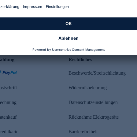
Kundenbewertung
ahlung
Rechtliches
Beschwerde/Streitschlichtung
astschrift
Widerrufsbelehrung
echnung
Datenschutzeinstellungen
atenkauf
Rücknahme Elektrogeräte
reditkarte
Barrierefreiheit