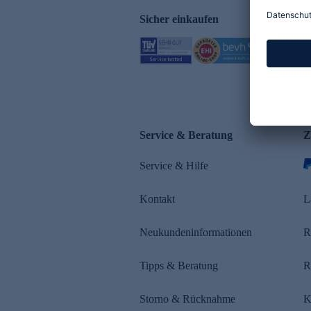
Sicher einkaufen
Service & Beratung
Z
Service & Hilfe
Kontakt
L
Neukundeninformationen
R
Tipps & Beratung
R
Storno & Rücknahme
K