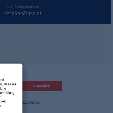
24/7 E-Mail-Service
service@hse.at
Anmelden
d die
Gutscheinbedingungen