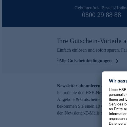
Gebührenfreie Bestell-Hotlin
0800 29 88 88
Ihre Gutschein-Vorteile a
Einfach einlösen und sofort sparen. F
1
Alle Gutscheinbedingungen
Newsletter abonnieren – 10 € Gutsch
Ich möchte den HSE-Newsletter abonni
Angebote & Gutscheine per E-Mail erh
bekommen Sie einen 10 € Gutschein. Ei
den Newsletter-E-Mails möglich.