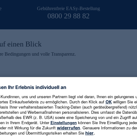
e
Gebührenfreie EASy-Bestellung
0800 29 88 82
uf einen Blick
aire Bedingungen und volle Transparenz.
ein erhalten
eren und aktuelle Trends,
E-Mail-Adresse eingeben
alten. Als Dankeschön
ne Abmeldung ist jederzeit in
Es gelten die
Datenschutzrichtlinien
un