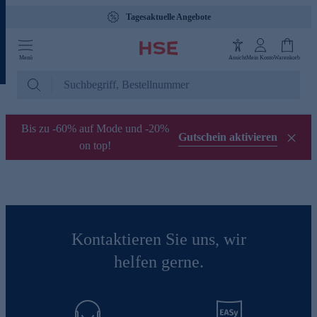
Tagesaktuelle Angebote
Menü
Ansicht
Mein Konto
Warenkorb
Bis zu -60% auf Mode und -20%
Gutschein aktivieren
on top!
Kontaktieren Sie uns, wir
helfen gerne.