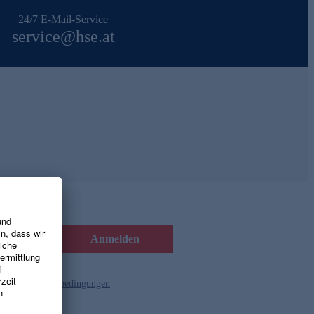
24/7 E-Mail-Service
service@hse.at
Anmelden
d die
Gutscheinbedingungen