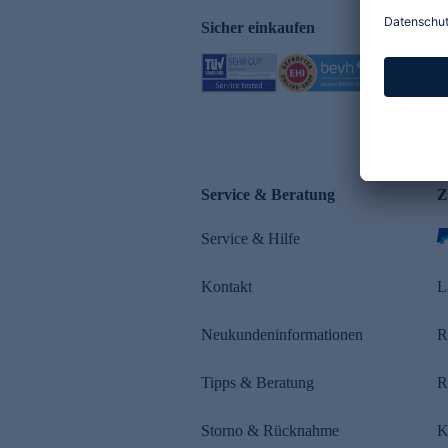
Sicher einkaufen
Service & Beratung
Z
Service & Hilfe
Kontakt
L
Neukundeninformationen
R
Tipps & Beratung
R
Storno & Rücknahme
K