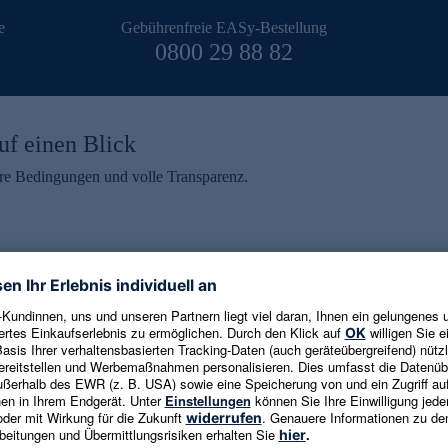
e
Gebührenfreie EASy-Bestellung
0800 29 88 82
uf einen Blick
aire Bedingungen und volle Transparenz.
ein erhalten
eren und aktuelle Trends,
E-Mail-Adresse eingeben
alten. Als Dankeschön
ne Abmeldung ist jederzeit in
Es gelten die
Datenschutzrichtlinien
un