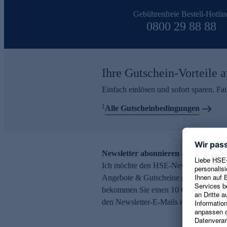
Gebührenfreie Bestell-Hotlin
0800 29 88 88
Ihre Gutschein-Vorteile a
Einfach einlösen und sofort sparen. F
1
Alle Gutscheinbedingungen
Newsletter abonnieren – 10 € Gutsch
Ich möchte den HSE-Newsletter abonni
Angebote & Gutscheine per E-Mail erh
bekommen Sie einen 10 € Gutschein. Ei
den Newsletter-E-Mails möglich.