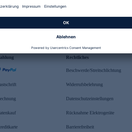
Kundenbewertung
ahlung
Rechtliches
Beschwerde/Streitschlichtung
astschrift
Widerrufsbelehrung
echnung
Datenschutzeinstellungen
atenkauf
Rücknahme Elektrogeräte
reditkarte
Barrierefreiheit