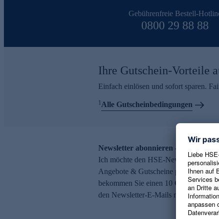
Gebührenfreie Bestell-Hotlin
0800 29 88 88
Ihre Gutschein-Vorteile a
Einfach einlösen und sofort sparen. F
1
Alle Gutscheinbedingungen
Newsletter abonnieren – 10 € Gutsch
Ich möchte den HSE-Newsletter abonni
Angebote & Gutscheine per E-Mail erh
bekommen Sie einen 10 € Gutschein. Ei
den Newsletter-E-Mails möglich.