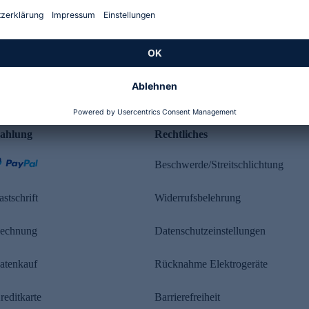
Kundenbewertung
ahlung
Rechtliches
Beschwerde/Streitschlichtung
astschrift
Widerrufsbelehrung
echnung
Datenschutzeinstellungen
atenkauf
Rücknahme Elektrogeräte
reditkarte
Barrierefreiheit