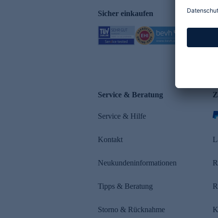
Sicher einkaufen
Service & Beratung
Z
Service & Hilfe
Kontakt
L
Neukundeninformationen
R
Tipps & Beratung
R
Storno & Rücknahme
K