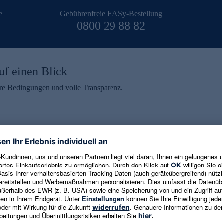
e
Gebührenfreie EASy-Bestellung
0800 29 88 82
uf einen Blick
aire Bedingungen und volle Transparenz.
ein erhalten
eren und aktuelle Trends,
E-Mail-Adresse eingeben
alten. Als Dankeschön
ne Abmeldung ist jederzeit in
Es gelten die
Datenschutzrichtlinien
un