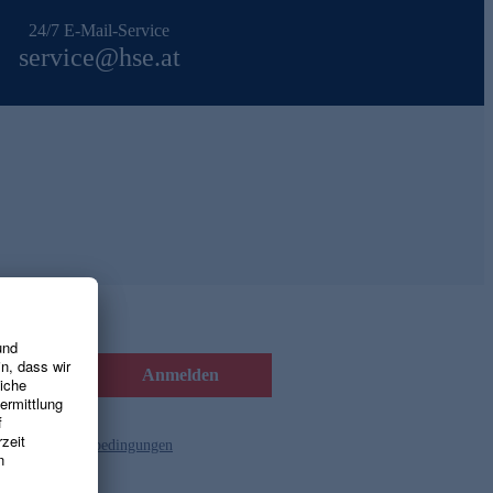
24/7 E-Mail-Service
service@hse.at
Anmelden
d die
Gutscheinbedingungen