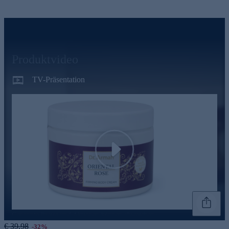
Produktvideo
TV-Präsentation
Play
Genannte Preise und Aktionen können abweichen
€ 39,98
-32%