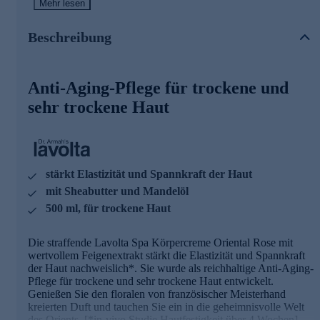
Hautfestigkeit über 4 Wochen]
Mehr lesen
Die Inhaltsstoffe und deren Wirkweisen
Beschreibung
- Sheabutter enthält wertvolle unverseifbare Bestandteile
(Lipide). Diese unverseifbaren Lipide haben eine
Anti-Aging-Pflege für trockene und
rückfettende Wirkung und schützen so die Haut vor
Feuchtigkeitsverlust.
sehr trockene Haut
- Macadamiaöl wirkt regenerierend. Das schnell einziehende
Öl ist reich an
essentiellen Fettsäuren, unterstützt den Regenerationsprozess
der Haut. Spannungsgefühle werden reduziert.
stärkt Elastizität und Spannkraft der Haut
- Mandelöl zieht gut ein und unterstützt die natürliche
mit Sheabutter und Mandelöl
Barrierefunktion der Haut. Es schenkt Ihrer Haut intensive
500 ml, für trockene Haut
Pflege und ein seidenweiches
Wohlgefühl.
Die straffende Lavolta Spa Körpercreme Oriental Rose mit
- Panthenol und Feigenextrakt versorgen die Haut mit
wertvollem Feigenextrakt stärkt die Elastizität und Spannkraft
wohltuender Feuchtigkeit.
der Haut nachweislich*. Sie wurde als reichhaltige Anti-Aging-
Pflege für trockene und sehr trockene Haut entwickelt.
- Die Anti-Aging-Wirkstoffe Vitamin E und Q10
Genießen Sie den floralen von französischer Meisterhand
unterstützen durch antioxidative Eigenschaften den
kreierten Duft und tauchen Sie ein in die geheimnisvolle Welt
Eigenschutz der Haut vor UV-bedingten Umwelteinflüssen.
des Orients. [*in-vivo Studie Hautfestigkeit über 4 Wochen]