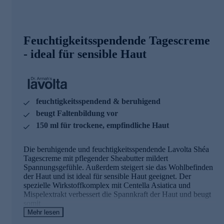
Feuchtigkeitsspendende Tagescreme
- ideal für sensible Haut
feuchtigkeitsspendend & beruhigend
beugt Faltenbildung vor
150 ml für trockene, empfindliche Haut
Die beruhigende und feuchtigkeitsspendende Lavolta Shéa
Tagescreme mit pflegender Sheabutter mildert
Spannungsgefühle. Außerdem steigert sie das Wohlbefinden
der Haut und ist ideal für sensible Haut geeignet. Der
spezielle Wirkstoffkomplex mit Centella Asiatica und
Mispelextrakt verbessert die Spannkraft der Haut und beugt
somit
Faltenbildung vor. [*in-vivo Studie zum Wirkstoff, 28 Tage,
Mehr lesen
2x tägliche Anwendung] Die Hautverträglichkeit der Creme