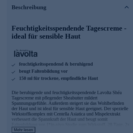
ist dermatologisch bestätigt, sie ist zudem pH-hautneutral
Beschreibung
und parfumfrei.
Nutzen Sie die Gelegenheit und bestellen Sie bequem
online.
Feuchtigkeitsspendende Tagescreme -
ideal für sensible Haut
feuchtigkeitsspendend & beruhigend
beugt Faltenbildung vor
150 ml für trockene, empfindliche Haut
Die beruhigende und feuchtigkeitsspendende Lavolta Shéa
Tagescreme mit pflegender Sheabutter mildert
Spannungsgefühle. Außerdem steigert sie das Wohlbefinden
der Haut und ist ideal für sensible Haut geeignet. Der spezielle
Wirkstoffkomplex mit Centella Asiatica und Mispelextrakt
verbessert die Spannkraft der Haut und beugt somit
Faltenbildung vor. [*in-vivo Studie zum Wirkstoff, 28 Tage, 2x
tägliche Anwendung] Die Hautverträglichkeit der Creme ist
Mehr lesen