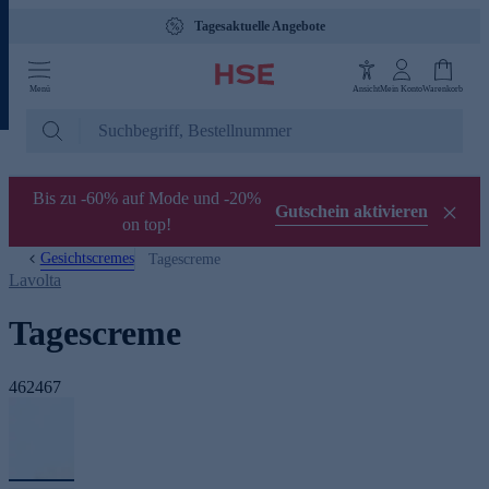
Gebührenfreie Hotline 0800 29 88 88
Menü
Ansicht
Mein Konto
Warenkorb
Bis zu -60% auf Mode und -20%
Gutschein aktivieren
on top!
Gesichtscremes
Tagescreme
Lavolta
Tagescreme
462467