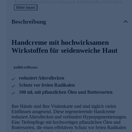
Angereichert mit hochwirksamen Inhaltsstoffen hinterlässt
die Handcreme ein spürbar samtweiches Hautgefühl.
Mehr lesen
Die Inhaltsstoffe und ihre Wirkweisen
Beschreibung
Age Spot Luminizer
Handcreme mit hochwirksamen
- Wirkt Alterflecken entgegen und sorgt für sichtbare
Aufhellung von Pigmentflecken
Wirkstoffen für seidenweiche Haut
- Kann vor der Entstehung neuer Alterflecken schützen
- Hemmt Melanin-Synthese, welche für Hyperpigmentierung
verantwortlich ist
- Schützt Fibroblasten vor frühzeitigem Abbau, für mehr
Hautelastizität
reduziert Altersflecken
Mango & Capuaco Butter und Oliven-, Aprikosen-,
Schutz vor freien Radikalen
Macadamia- & Borretschöl
100 ml, mit pflanzlichen Ölen und Buttersorten
- Kombination aus pflanzlichen Ölen und Buttersorten
spendet der Haut Feuchtigkeit
Ihre Hände sind Ihre Visitenkarte und sind täglich vielen
- Reich an pflegenden Vitaminen für mehr Hautschutz &
Einflüssen ausgesetzt. Diese regenerierende Handcreme
Regeneration
reduziert Altersflecken und verhindert Hyperpigmentierungen.
- Fördert die Hautelastizität
Eine Tiefenpflege mit hochwertigen pflanzlichen Ölen und
- Unterstützt natürlichen Erneuerungsprozess der Haut
Buttersorten, die einen effektiven Schutz vor freien Radikalen
- Beruhigt die Haut