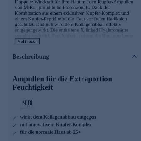
Doppelte Wirkkraft für Ihre Haut mit den Kupfer-Ampullen
von MIRI - proud to be Professionals. Dank der
Kombination aus einem exklusiven Kupfer-Komplex und
einem Kupfer-Peptid wird die Haut vor freien Radikalen
geschützt. Dadurch wird dem Kollagenabbau effektiv
entgegengewirkt. Die enthaltene X-linked Hyaluronsäure
spendet zusätzlich Feuchtigkeit, polstert die Haut von Innen
auf und bewahrt ihre Elastizität. Die Haut erscheint glatter,
Mehr lesen
strahlender und gefestigt. Entwickelt für alle Hauttypen ab
25 Jahren.
Beschreibung
Die Hauptinhaltsstoffe und ihre Wirkung
Ampullen für die Extraportion
Rotalgen Extrak
t: Rotalgen-Extrakt unterstützt den
Natural Moisturizing Factor (NMF), wodurch sich der
Feuchtigkeit
Feuchtigkeitshaushalt der Haut verbessert. Die
Hautoberfläche wirkt glatter, die Hauttextur feiner und
der Teint frischer.
Betain
: Betain kann den NMF (Natural Moisturizing
Factor) der Haut unterstützen.
wirkt dem Kollagenabbau entgegen
Crosslinked Hyaluronsäure
: Vernetzte Hyaluronsäure
unterscheidet sich von klassischer Hyaluronsäure in ihrer
mit innovativem Kupfer-Komplex
Molekülstruktur durch Quervernetzungen zwischen den
für die normale Haut ab 25+
Polysaccharidketten. Analog zur klassischen
Hyaluronsäure legt es sich wie eine schützende Barriere