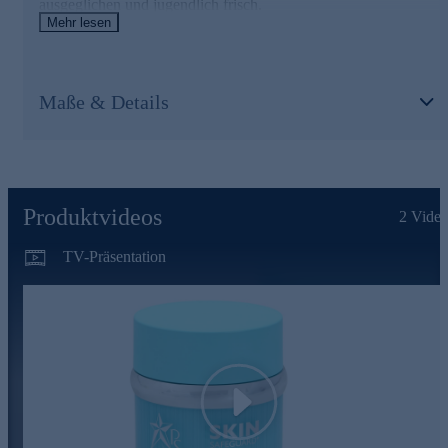
ausgeglichen und jugendlich frisch.
Mehr lesen
Die Inhaltsstoffe und ihre Wirkweisen
SKINSAFEGUARD+ Multi-Layer Capsule Technology
Maße & Details
• Speicherung von Feuchtigkeit
• Kann in alle Hautschichten wirken
• Merkliche Verbesserung der Hautlinien
Pollustop®
Produktvideos
2
Video
• Spürbar mehr Elastizität und Widerstandskraft
• Hinterlässt merklich ein samtig, weiches Hautgefühl
TV-Präsentation
• Kann den transepidermalen Wasserverlust reduzieren
Centella Reversa TM
• Poren werden in Größe und Anzahl sichtbar reduziert
• Schenkt ein merklich verfeinertes Hautbild
• Kann den Gehalt an Feuchtigkeit schützen
Nutzen Sie die Gelegenheit und bestellen jetzt bequem
Play
online.