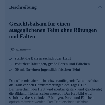
Die Inhaltsstoffe und ihre Wirkweisen
Beschreibung
SKINSAFEGUARD+ Multi-Layer Capsule Technology
• Speicherung von Feuchtigkeit
Gesichtsbalsam für einen
• Kann in alle Hautschichten wirken
• Merkliche Verbesserung der Hautlinien
ausgeglichenen Teint ohne Rötungen
Pollustop®
und Falten
• Spürbar mehr Elastizität und Widerstandskraft
• Hinterlässt merklich ein samtig, weiches Hautgefühl
• Kann den transepidermalen Wasserverlust reduzieren
stärkt die Barriereschicht der Haut
Centella Reversa TM
reduziert Rötungen, große Poren und Fältchen
• Poren werden in Größe und Anzahl sichtbar reduziert
50 ml, für einen jugendlich frischen Teint
• Schenkt ein merklich verfeinertes Hautbild
• Kann den Gehalt an Feuchtigkeit schützen
Das nährende, aber nicht schwer aufliegende Balsam schützt
Nutzen Sie die Gelegenheit und bestellen jetzt bequem
die Haut vor den Herausforderungen des Tages. Die
online.
Barriereschicht der Haut wird spürbar gestärkt und gleichzeitig
die Bildung frischer Zellen angeregt. Das Hautbild wird
sichtbar verbessert, indem Rötungen, Poren und Fältchen
optisch reduziert werden. Der Teint erscheint sichtbar