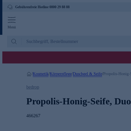
Gebührenfreie Hotline 0800 29 88 88
Menü
Kosmetik
Körperpflege
Duschgel & Seife
/
/
/
/
Propolis-Honig-
bedrop
Propolis-Honig-Seife, Duo
466267