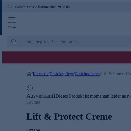
Gebührenfreie Hotline 0800 29 88 88
Menü
Kosmetik
Gesichtspflege
Gesichtscremes
/
/
/
/
Lift & Protect C
Ausverkauft
Dieses Produkt ist momentan leider ausve
Lavolta
Lift & Protect Creme
467196