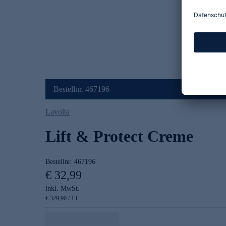
Bestellnr. 467196
Lavolta
Lift & Protect Creme
Bestellnr.
467196
€ 32,99
inkl. MwSt.
€ 329,90 / 1 l