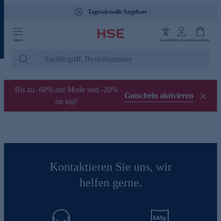
Tagesaktuelle Angebote
Menü
Ansicht
Mein Konto
Warenkorb
Bis zu -60% auf Mode und -20%
Gutschein aktivieren
on top!
Kontaktieren Sie uns, wir
helfen gerne.