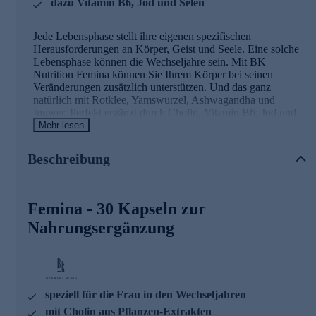
dazu Vitamin B6, Jod und Selen
Jede Lebensphase stellt ihre eigenen spezifischen
Herausforderungen an Körper, Geist und Seele. Eine solche
Lebensphase können die Wechseljahre sein. Mit BK
Nutrition Femina können Sie Ihrem Körper bei seinen
Veränderungen zusätzlich unterstützen. Und das ganz
natürlich mit Rotklee, Yamswurzel, Ashwagandha und
Ingwer. Perfekt ergänzt durch Cholin, Vitamin B6, Jod und
Selen. Sinnvoll abgestimmte Vitamine, Spurenelemente und
Mehr lesen
bewährte Pflanzenhelfer aus der Naturheilkunde liefern
genau die Nährstoffe, um den Körper bei den
Beschreibung
Hormonumstellungen der Wechseljahre zu unterstützen.
Femina - die Wirkstoffe
Femina - 30 Kapseln zur
Cholin trägt zu einem normalen Fettstoffwechsel bei
Nahrungsergänzung
Cholin trägt zur Erhaltung einer normalen Leberfunktion
bei
Cholin trägt zu einem normalen Homocystein-
Stoffwechsel bei
Vitamin B6 trägt zur Regulierung der Hormontätigkeit
speziell für die Frau in den Wechseljahren
bei und zu einer normalen Funktion des Nervensystems
Jod trägt zu einer normalen Produktion von
mit Cholin aus Pflanzen-Extrakten