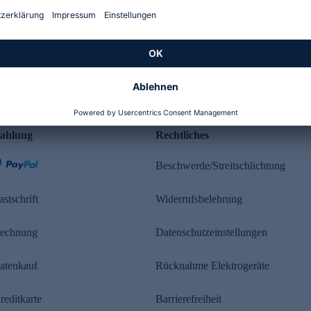
Kundenbewertung
ahlung
Rechtliches
Beschwerde/Streitschlichtung
astschrift
Widerrufsbelehrung
echnung
Datenschutzeinstellungen
atenkauf
Rücknahme Elektrogeräte
reditkarte
Barrierefreiheit