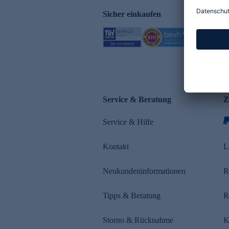
Sicher einkaufen
Service & Beratung
Z
Service & Hilfe
Kontakt
L
Neukundeninformationen
R
Tipps & Beratung
R
Storno & Rücknahme
K