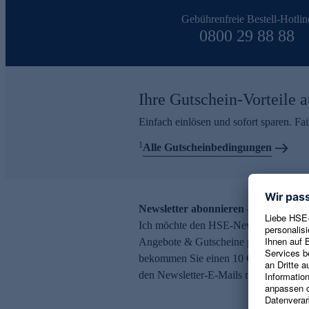
Gebührenfreie Bestell-Hotlin
0800 29 88 88
Ihre Gutschein-Vorteile a
Einfach einlösen und sofort sparen. F
1
Alle Gutscheinbedingungen
Newsletter abonnieren – 10 € Gutsch
Ich möchte den HSE-Newsletter abonni
Angebote & Gutscheine per E-Mail erh
bekommen Sie einen 10 € Gutschein. Ei
den Newsletter-E-Mails möglich.