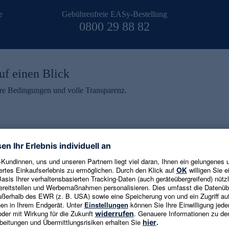
e
Gebührenfreie EASy-Bestellung
0800 29 88 82
uf einen Blick
aire Bedingungen und volle Transparenz.
ein erhalten
eren und aktuelle Trends,
E-Mail-Adresse eingeben
alten. Als Dankeschön
ne Abmeldung ist jederzeit in
Es gelten die
Datenschutzrichtlinien
un