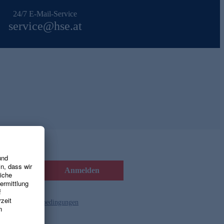
24/7 E-Mail-Service
service@hse.at
Anmelden
d die
Gutscheinbedingungen