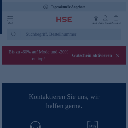
Tagesaktuelle Angebote
Menü
Ansicht
Mein Konto
Warenkorb
Bis zu -60% auf Mode und -20%
Gutschein aktivieren
on top!
Kontaktieren Sie uns, wir
helfen gerne.