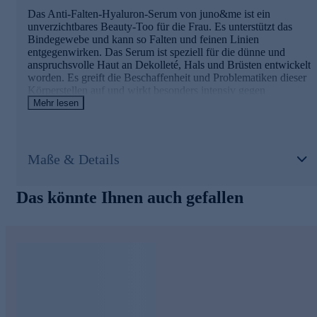
Das Anti-Falten-Hyaluron-Serum von juno&me ist ein
unverzichtbares Beauty-Too für die Frau. Es unterstützt das
Bindegewebe und kann so Falten und feinen Linien
entgegenwirken. Das Serum ist speziell für die dünne und
anspruchsvolle Haut an Dekolleté, Hals und Brüsten entwickelt
worden. Es greift die Beschaffenheit und Problematiken dieser
Körperstellen auf und wirkt besonders intensiv gegen
Knitterfältchen und vorzeitige Hautalterung. Lang- wie
Mehr lesen
kurzkettige Hyaluronsäuren sorgen für die perfekte
Kombination aus langfristiger und kurzfristiger Wirkung.
Maße & Details
Die Vorteile des Serums im Überblick
Mit 4 verschiedenen Hyaluronsäuren, Coffein und
Das könnte Ihnen auch gefallen
Parakresse.
Innovativer Hyaluronsäure-Komplex mit Sofort-Effekt
gegen Falten.
Feuchtigkeitsspendende und aufpolsternde After-Sun-
Pflege.
Hochwertige Parakresse stimuliert das Kollagen-Netzwerk
und polstert feine Linien auf.
Online bestellen und in die tägliche Beauty-Routine
einbauen.