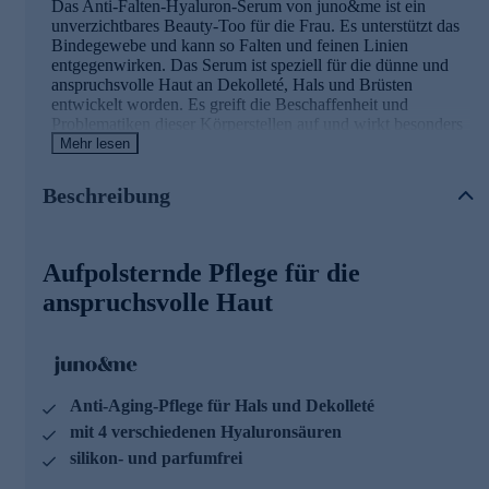
Das Anti-Falten-Hyaluron-Serum von juno&me ist ein
unverzichtbares Beauty-Too für die Frau. Es unterstützt das
Bindegewebe und kann so Falten und feinen Linien
entgegenwirken. Das Serum ist speziell für die dünne und
anspruchsvolle Haut an Dekolleté, Hals und Brüsten
entwickelt worden. Es greift die Beschaffenheit und
Problematiken dieser Körperstellen auf und wirkt besonders
intensiv gegen Knitterfältchen und vorzeitige Hautalterung.
Mehr lesen
Lang- wie kurzkettige Hyaluronsäuren sorgen für die
perfekte Kombination aus langfristiger und kurzfristiger
Beschreibung
Wirkung.
Die Vorteile des Serums im Überblick
Aufpolsternde Pflege für die
Mit 4 verschiedenen Hyaluronsäuren, Coffein und
anspruchsvolle Haut
Parakresse.
Innovativer Hyaluronsäure-Komplex mit Sofort-Effekt
gegen Falten.
Feuchtigkeitsspendende und aufpolsternde After-Sun-
Pflege.
Anti-Aging-Pflege für Hals und Dekolleté
Hochwertige Parakresse stimuliert das Kollagen-
Netzwerk und polstert feine Linien auf.
mit 4 verschiedenen Hyaluronsäuren
silikon- und parfumfrei
Online bestellen und in die tägliche Beauty-Routine
einbauen.