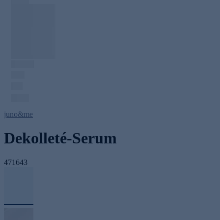
juno&me
Dekolleté-Serum
471643