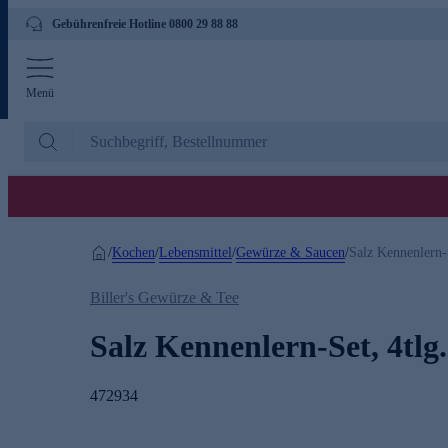
Gebührenfreie Hotline 0800 29 88 88
Menü
Kochen
Lebensmittel
Gewürze & Saucen
/
/
/
/
Salz Kennenlern-S
Biller's Gewürze & Tee
Salz Kennenlern-Set, 4tlg.
472934