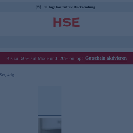
30 Tage kostenfreie Rücksendung
Gutschein aktivieren
Bis zu -60% auf Mode und -20% on top!
et, 4tlg.