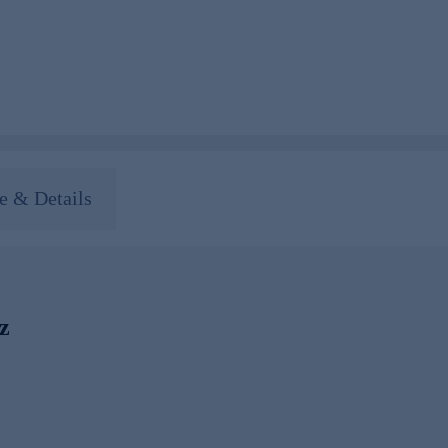
 & Details
lz