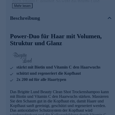
durch Vitamin C generiert. So wirkt das Brigitte Lund
Beauty and Clean Shot Trockenshampoo mit Biotin
Mehr lesen
und Vitamin C auch gegen Haarausfall. Das Haar bekommt
Volumen, Strukturstärke und Glanz.
Beschreibung
Haarpflege-Duo jetzt online bestellen.
Power-Duo für Haar mit Volumen,
Struktur und Glanz
stärkt mit Biotin und Vitamin C den Haarwuchs
schützt und regeneriert die Kopfhaut
2x 200 ml für alle Haartypen
Das Brigitte Lund Beauty Clean Shot Trockenshampoo kann
mit Biotin und Vitamin C den Haarwuchs stärken. Massieren
Sie den Schaum gut in die Kopfhaut ein, damit Haare und
Kopfhaut sanft gereinigt, geschützt und regeneriert werden.
Das antioxidative Schutzsystem der Kopfhaut wird
wiederaufgebaut und die Kollagenbildung durch Vitamin C