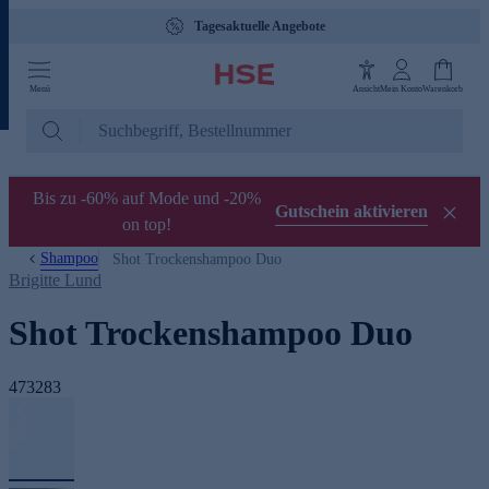
Tagesaktuelle Angebote
Menü
Ansicht
Mein Konto
Warenkorb
Bis zu -60% auf Mode und -20%
Gutschein aktivieren
on top!
Shampoo
Shot Trockenshampoo Duo
Brigitte Lund
Shot Trockenshampoo Duo
473283