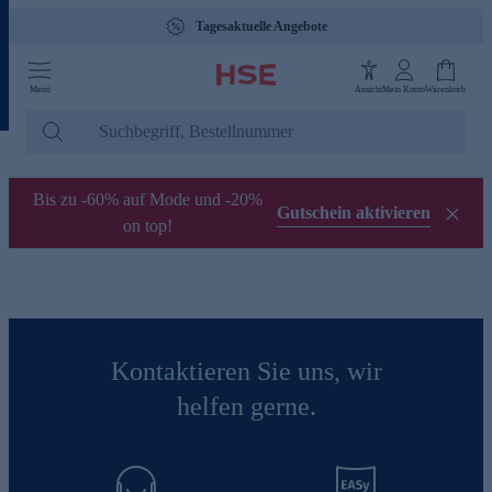
Tagesaktuelle Angebote
Menü
Ansicht
Mein Konto
Warenkorb
Bis zu -60% auf Mode und -20%
Gutschein aktivieren
on top!
Kontaktieren Sie uns, wir
helfen gerne.