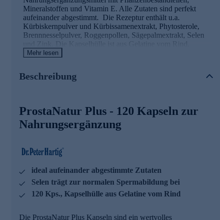
Mineralstoffen und Vitamin E. Alle Zutaten sind perfekt
aufeinander abgestimmt. Die Rezeptur enthält u.a.
Kürbiskernpulver und Kürbissamenextrakt, Phytosterole,
Brennnesselpulver, Roggenpollen, Sägepalmextrakt, Selen
und Zink. Die Kapselhülle ist aus Gelatine vom Rind.
Mehr lesen
Die lactosefreien Dr. Peter Hartig® ProstaNatur Plus
Kapseln sind hervorragend für die tägliche
Beschreibung
Nahrungsergänzung geeignet! Die
120 Kapseln reichen für
ca. vier Monate.
Sie lassen sich ausgezeichnet mit allen
weiteren Dr. Peter Hartig® Produkten kombinieren.
ProstaNatur Plus - 120 Kapseln zur
ProstaNatur Plus Kapseln mit hochwertigen
Nahrungsergänzung
Wirkstoffen
Selen trägt zu einer normalen Spermabildung bei
Zink trägt zu einer normalen Fruchtbarkeit und einer
normalen Reproduktion bei
ideal aufeinander abgestimmte Zutaten
Brennnessel und Roggenpollen unterstützen die normale
Selen trägt zur normalen Spermabildung bei
Prostatafunktion
120 Kps., Kapselhülle aus Gelatine vom Rind
Dr. Peter Hartig® forscht für Ihre Gesundheit
Die ProstaNatur Plus Kapseln sind ein wertvolles