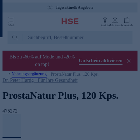
Tagesaktuelle Angebote
Menü
Ansicht
Mein Konto
Warenkorb
Bis zu -60% auf Mode und -20%
Gutschein aktivieren
on top!
Nahrungsergänzung
ProstaNatur Plus, 120 Kps.
Dr. Peter Hartig - Für Ihre Gesundheit
ProstaNatur Plus, 120 Kps.
475272