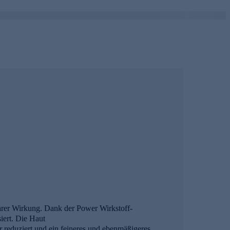
arer Wirkung. Dank der Power Wirkstoff-
siert. Die Haut
r reduziert und ein feineres und ebenmäßigeres