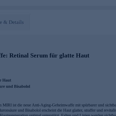
 & Details
e: Retinal Serum für glatte Haut
te Haut
ure und Bisabolol
 MIRI ist die neue Anti-Aging-Geheimwaffe mit spürbarer und sichtb
onsäure und Bisabolol erscheint die Haut glatter, straffer und revitali
Hautregeneration optimal unterstützt, Falten und Linien werden sichtba