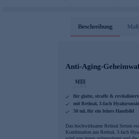
Beschreibung
Maße
Anti-Aging-Geheimwaff
für glatte, straffe & revitalisier
mit Retinal, 3-fach Hyaluronsä
50 ml, für ein feines Hautbild
Das hochwirksame Retinal Serum von
Kombination aus Retinal, 3-fach Hyalur
wird von innen aufgepolstert und die 