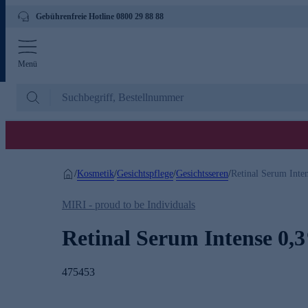
Gebührenfreie Hotline 0800 29 88 88
Menü
Kosmetik
Gesichtspflege
Gesichtsseren
/
/
/
/
Retinal Serum Inte
MIRI - proud to be Individuals
Retinal Serum Intense 0,
475453