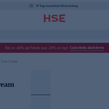
30 Tage kostenfreie Rücksendung
Gutschein aktivieren
Bis zu -60% auf Mode und -20% on top!
g Face Cream
ream