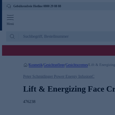
Gebührenfreie Hotline 0800 29 88 88
Menü
Kosmetik
Gesichtspflege
Gesichtscremes
/
/
/
/
Lift & Energizin
Peter Schmidinger Power Energy InfusionC
Lift & Energizing Face C
476238