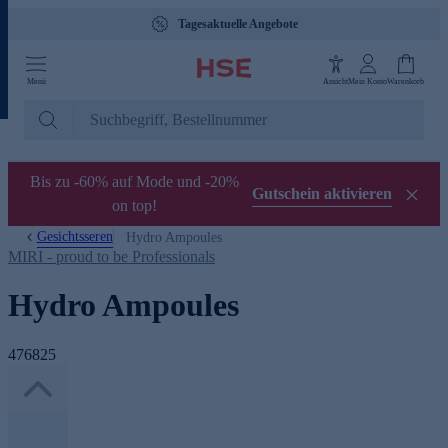
Tagesaktuelle Angebote
Menü
Ansicht
Mein Konto
Warenkorb
Bis zu -60% auf Mode und -20%
Gutschein aktivieren
on top!
Gesichtsseren
Hydro Ampoules
MIRI - proud to be Professionals
Hydro Ampoules
476825