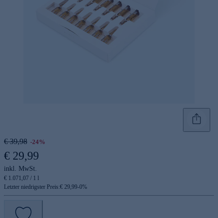
€ 39,98
-24%
€ 29,99
inkl. MwSt.
€ 1.071,07 / 1 l
Letzter niedrigster Preis:
€ 29,99
-
0
%