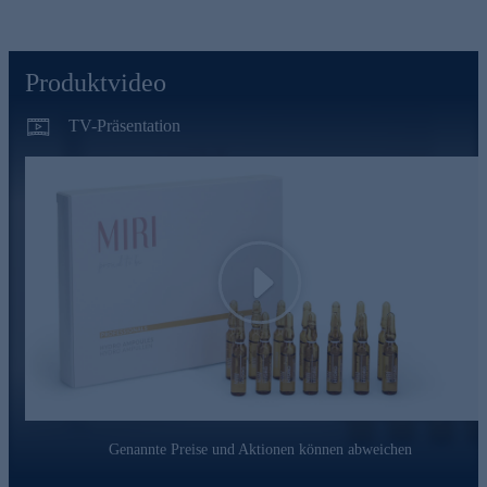
Feuchtigkeit zu spenden und beruhigend zu wirken.
Polyglutaminsäure
Produktvideo
Polyglutaminsäure (abgekürzt PGA vom Englischen
polyglutamic acid) verfügt über überragende
TV-Präsentation
feuchtigkeitsspendende und wasserbindende Eigenschaften.
Die hier eingesetzte PGA hat mit 2000 kDa ein besonders
hohes Molekulargewicht. Dank seiner filmbildenden
Eigenschaft reduziert PGA den transepidermalen Wasserverlust
(TEWL). Die Feuchtigkeitsversorgung der Haut und die
Hautelastizität verbessern sich nachweislich. Die Haut zeigt
sich praller und jünger.
Moisture Magnet
Play
Die Feuchtigkeitsversorgung der Haut wird langanhaltend
verbessert. Er bindet Wasser wie ein Magnet an sich. Dadurch
wird die Regeneration der Hautbarriere unterstützt und die
Haut vor dem Austrocknen geschützt.
Nutzen Sie die Gelegenheit und bestellen jetzt bequem
online.
Genannte Preise und Aktionen können abweichen