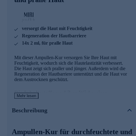
versorgt die Haut mit Feuchtigkeit
Regeneration der Hautbarriere
14x 2 ml, für pralle Haut
Mit dieser Ampullen-Kur versorgen Sie Ihre Haut mit
Feuchtigkeit, wodurch sich die Hautelastizität verbessert.
Die Haut zeigt sich praller und jünger. Außerdem wird die
Regeneration der Hautbarriere unterstützt und die Haut vor
dem Austrocknen geschützt.
Die Inhaltsstoffe und ihre Wirkweisen
Mehr lesen
Aloe Vera
Beschreibung
Das in den Blättern der Aloe Vera-Pflanze enthaltene Gel
besteht zu 99,5% aus Wasser. Die restlichen 0,5% sind über
75 andere Inhaltsstoffe wie Polysaccharide und
Ampullen-Kur für durchfeuchtete und
Spurenelemente.
Aloe Vera Gel ist dafür bekannt, der Haut wertvolle