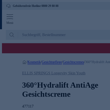
Gebührenfreie Hotline 0800 29 88 88
Menü
Kosmetik
Gesichtspflege
Gesichtscremes
/
/
/
/
360°Hydralift An
ELLIS SPRINGS Longevity Skin Youth
360°Hydralift AntiAge
Gesichtscreme
477117