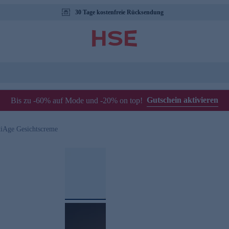
30 Tage kostenfreie Rücksendung
Gutschein aktivieren
Bis zu -60% auf Mode und -20% on top!
tiAge Gesichtscreme