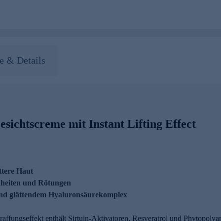
 & Details
sichtscreme mit Instant Lifting Effect
attere Haut
nheiten und Rötungen
und glättendem Hyaluronsäurekomplex
affungseffekt enthält Sirtuin-Aktivatoren, Resveratrol und Phytopolyam