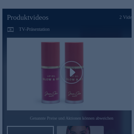
geschmeidiges Gefühl ohne zu fetten.
Squalan ist ein stark feuchtigkeitsspendender Inhaltsstoff,
Produktvideos
2
Video
der kann den Wasserverlust vorbeugen und damit die
Geschmeidigkeit und Elastizität der Haut erhalten.
TV-Präsentation
Himbeerkernöl spendet zusätzliche Feuchtigkeit, und kann
zu einem spürbar weicheren und sichtbar strafferen
Hautbild beitragen. Es ist ein natürlicher UVA/UVB-
Sonnenschutz.
Für satten Glanz und spürbare Pflege. Jetzt bequem online
bestellen.
Play
Genannte Preise und Aktionen können abweichen