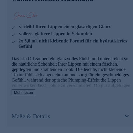
geschmeidiges Gefühl ohne zu fetten.
Squalan ist ein stark feuchtigkeitsspendender Inhaltsstoff,
der kann den Wasserverlust vorbeugen und damit die
Geschmeidigkeit und Elastizität der Haut erhalten.
verleiht Ihren Lippen einen glasartigen Glanz
vollere, glattere Lippen in Sekunden
Himbeerkernöl spendet zusätzliche Feuchtigkeit, und
kann zu einem spürbar weicheren und sichtbar strafferen
2x 5,8 ml, nicht klebende Formel für ein hydratisiertes
Hautbild beitragen. Es ist ein natürlicher UVA/UVB-
Gefühl
Sonnenschutz.
Das Lip Oil zaubert ein glanzvolles Finish und unterstreicht so
Für satten Glanz und spürbare Pflege. Jetzt bequem
die natürliche Schönheit Ihrer Lippen mit einem frischen,
online bestellen.
gepflegten und strahlenden Look. Die leichte, nicht klebende
Textur fühlt sich angenehm an und sorgt für ein geschmeidiges
Gefühl, während der optische Plumping-Effekt die Lippen
voller wirken lässt – ohne zu verschmieren. Ob pur aufgetragen
oder über dem Lippenstift, das Öl hinterlässt einen Hauch
Mehr lesen
Farbe und vor allem einen intensiven Glow. Ein
unverzichtbarer Begleiter für jeden Tag.
Die Hauptinhaltsstoffe und ihre Wirkweisen
Maße & Details
Traubenkernöl spendet intensive Feuchtigkeit und kann
antioxidativ wirken. Zudem hinterlässt es ein gepflegtes,