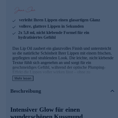
verleiht Ihren Lippen einen glasartigen Glanz
vollere, glattere Lippen in Sekunden
2x 5,8 ml, nicht klebende Formel für ein
hydratisiertes Gefühl
Das Lip Oil zaubert ein glanzvolles Finish und unterstreicht
so die natürliche Schönheit Ihrer Lippen mit einem frischen,
gepflegten und strahlenden Look. Die leichte, nicht klebende
Textur fühlt sich angenehm an und sorgt für ein
geschmeidiges Gefühl, während der optische Plumping-
Effekt die Lippen voller wirken lässt – ohne zu
verschmieren. Ob pur aufgetragen oder über dem
Mehr lesen
Lippenstift, das Öl hinterlässt einen Hauch Farbe und vor
allem einen intensiven Glow. Ein unverzichtbarer Begleiter
Beschreibung
für jeden Tag.
Die Hauptinhaltsstoffe und ihre Wirkweisen
Intensiver Glow für einen
Traubenkernöl spendet intensive Feuchtigkeit und kann
wunderschönen Kussmund
antioxidativ wirken. Zudem hinterlässt es ein gepflegtes,