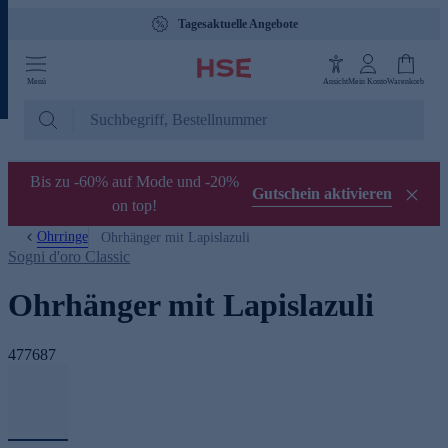
Tagesaktuelle Angebote
Menü
Ansicht
Mein Konto
Warenkorb
Bis zu -60% auf Mode und -20%
Gutschein aktivieren
on top!
Ohrringe
Ohrhänger mit Lapislazuli
Sogni d'oro Classic
Ohrhänger mit Lapislazuli
477687