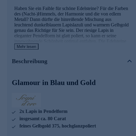
Haben Sie ein Faible für schöne Edelsteine? Für die Farben
des (Nacht-)Himmels, der Harmonie und die von edlem
Metall? Dann dürfte die hinreißende Mischung aus
leuchtend dunkelblauem Lapislazuli und warmem Gelbgold
genau das Richtige für Sie sein. Der riesige Lapis in
eleganter Pendelform ist glatt poliert, so kann er seine
innewohnende Schönheit optimal entfalten. Die Edelsteine
gefallen auch durch ihre eindrucksvolle Größe mit 3,5 cm
Mehr lesen
Länge. Bei jeder Kopfbewegung schwingen die Lapislazuli
sachte hin und her - und bilden so einem anmutigen Rahmen
Beschreibung
für Ihr Gesicht.
Ihr Vorteil: Schmuck in geprüfter Top-
Glamour in Blau und Gold
Qualität
Was die Qualität unserer Schmuckstücke angeht, gehen wir
keine Kompromisse ein. Unsere Schmuckwaren durchlaufen
in unserer Qualitätssicherung sowie seitens unserer
Lieferanten strengste Prüfprozesse. Unter anderem gehört
2x Lapis in Pendelform
dazu die Prüfung auf Konformität mit den Bestimmungen
insgesamt ca. 80 Carat
der Schweizer Edelmetallkontrollgesetzgebung.
feines Gelbgold 375, hochglanzpoliert
Auslieferung mit Zertifikat.