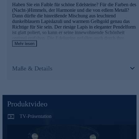
Vielseitiger Schmuck für Alltag und Feste. Am besten
Haben Sie ein Faible für schöne Edelsteine? Für die Farben des
gleich hier online bestellen.
(Nacht-)Himmels, der Harmonie und die von edlem Metall?
Dann dürfte die hinreißende Mischung aus leuchtend
dunkelblauem Lapislazuli und warmem Gelbgold genau das
Richtige für Sie sein. Der riesige Lapis in eleganter Pendelform
ist glatt poliert, so kann er seine innewohnende Schönheit
optimal entfalten. Die Edelsteine gefallen auch durch ihre
eindrucksvolle Größe mit 3,5 cm Länge. Bei jeder
Mehr lesen
Kopfbewegung schwingen die Lapislazuli sachte hin und her -
und bilden so einem anmutigen Rahmen für Ihr Gesicht.
Maße & Details
Ihr Vorteil: Schmuck in geprüfter Top-Qualität
Was die Qualität unserer Schmuckstücke angeht, gehen wir
keine Kompromisse ein. Unsere Schmuckwaren durchlaufen in
unserer Qualitätssicherung sowie seitens unserer Lieferanten
strengste Prüfprozesse. Unter anderem gehört dazu die Prüfung
auf Konformität mit den Bestimmungen der Schweizer
Produktvideo
Edelmetallkontrollgesetzgebung. Auslieferung mit Zertifikat.
TV-Präsentation
Vielseitiger Schmuck für Alltag und Feste. Am besten
gleich hier online bestellen.