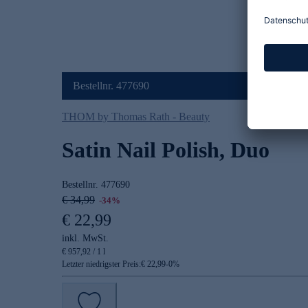
Bestellnr. 477690
THOM by Thomas Rath - Beauty
Satin Nail Polish, Duo
Bestellnr.
477690
€ 34,99
-34%
€ 22,99
inkl. MwSt.
€ 957,92 / 1 l
Letzter niedrigster Preis:
€ 22,99
-
0
%