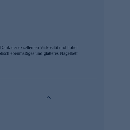
 Dank der exzellenten Viskosität und hoher
ptisch ebenmäßiges und glatteres Nagelbett.
uellen Nagelform an.
bilität & Elastizität, Glanz & glatte Oberfläche