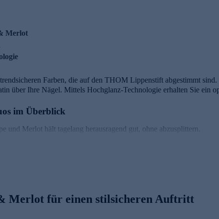
& Merlot
n
ologie
 trendsicheren Farben, die auf den THOM Lippenstift abgestimmt sind.
atin über Ihre Nägel. Mittels Hochglanz-Technologie erhalten Sie ein o
uos im Überblick
e und Merlot hält tagelang herausragend gut, ohne abzusplittern.
hert sich bei leichtem Druck automatisch aus und passt sich der individ
igmentierung
iderstandsfähigen Harzen/Resins sorgen für Haftung & Festigkeit, Flexi
tenz und einen gleichmäßigen Farbauftrag
 Merlot für einen stilsicheren Auftritt
vollen Look - jetzt bequem online sichern.