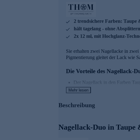
2 trendsichere Farben: Taupe 
hält tagelang - ohne Absplitter
2x 12 ml, mit Hochglanz-Techn
Sie erhalten zwei Nagellacke in zwei
Pigmentierung gleitet der Lack wie S
Die Vorteile des Nagellack-D
Der Nagellack in den Farben Taup
Mehr lesen
Spezieller Fan-Brush (Pinsel) fäc
Beschreibung
Exzellente Viskosität und hohe P
Resins – ein besonderer Mix aus w
sowie eine herausragende Konsis
Nagellack-Duo in Taupe &
Für gepflegte Hände und einen stil