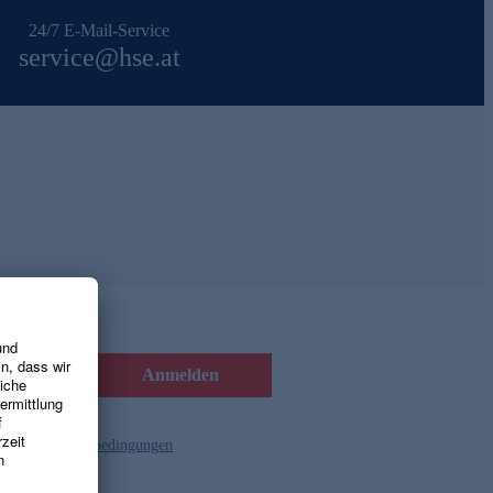
24/7 E-Mail-Service
service@hse.at
Anmelden
d die
Gutscheinbedingungen