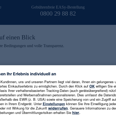
e
Gebührenfreie EASy-Bestellung
0800 29 88 82
uf einen Blick
aire Bedingungen und volle Transparenz.
ein erhalten
eren und aktuelle Trends,
E-Mail-Adresse eingeben
alten. Als Dankeschön
ne Abmeldung ist jederzeit in
Es gelten die
Datenschutzrichtlinien
un