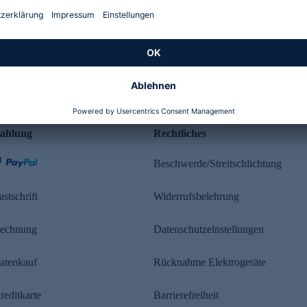
Kundenbewertung
ahlung
Rechtliches
Beschwerde/Streitschlichtung
astschrift
Widerrufsbelehrung
echnung
Datenschutzeinstellungen
atenkauf
Rücknahme Elektrogeräte
reditkarte
Barrierefreiheit