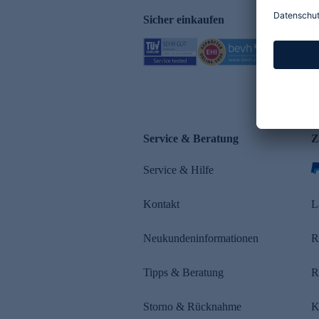
Sicher einkaufen
Service & Beratung
Z
Service & Hilfe
Kontakt
L
Neukundeninformationen
R
Tipps & Beratung
R
Storno & Rücknahme
K