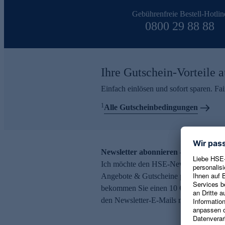
Gebührenfreie Bestell-Hotlin
0800 29 88 88
Ihre Gutschein-Vorteile a
Einfach einlösen und sofort sparen. F
1
Alle Gutscheinbedingungen
Newsletter abonnieren – 10 € Gutsch
Ich möchte den HSE-Newsletter abonni
Angebote & Gutscheine per E-Mail erh
bekommen Sie einen 10 € Gutschein. Ei
den Newsletter-E-Mails möglich.