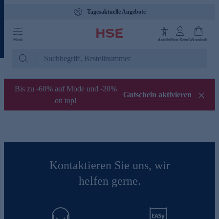
Tagesaktuelle Angebote
Menü
Ansicht
Mein Konto
Warenkorb
Bis zu -60% auf Mode und -20%
Gutschein aktivieren
on top!
Kontaktieren Sie uns, wir
helfen gerne.