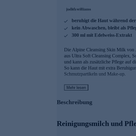
beruhigt die Haut während de
kein Abwaschen, bleibt als Pfl
300 ml mit Edelweiss-Extrakt
Die Alpine Cleansing Skin Milk von J
aus Ultra Soft Cleansing Complex, 
und kann als zusätzliche Pflege auf 
So kann die Haut mit extra Beruhigu
Schmutzpartikeln und Make-up.
Mit zellschützendem Edelwei
Mehr lesen
Die speziell abgestimmte Wirkstofffo
Beschreibung
irritierte Haut während der Reinigun
Formulierung auch nach der Reinigun
Reinigungsmilch und Pfl
Die hochalpine Edelweiss-Pflanze mus
Wirkstoffe entwickelt. Durch intensi
besonders hohen und aktiven Wirkstof