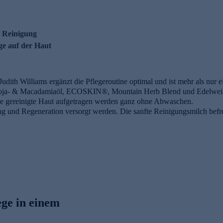
r Reinigung
ege auf der Haut
udith Williams ergänzt die Pflegeroutine optimal und ist mehr als nur
Soja- & Macadamiaöl, ECOSKIN®, Mountain Herb Blend und Edelweiss-E
die gereinigte Haut aufgetragen werden ganz ohne Abwaschen.
ng und Regeneration versorgt werden. Die sanfte Reinigungsmilch befr
ss-Extrakt
rmel mit exklusivem Judith Williams Edelweiss-Extrakt und weiteren re
g beruhigen und optimal auf die nachfolgende Pflege vorbereiten. Als 
g wirken und für zusätzliche Regeneration sorgen.
ege in einem
s in einem extremen, lebensfeindlichen Umfeld überleben und hat dafür
ve Kontrolle vom Edelweiss Anbau bis zur Ernte und unser spezielles Ul
fanteil im Judith Williams Edelweiss-Extrakt.