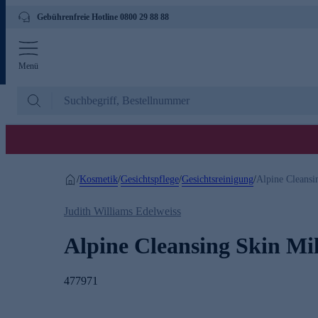
Gebührenfreie Hotline 0800 29 88 88
Menü
Kosmetik
Gesichtspflege
Gesichtsreinigung
/
/
/
/
Alpine Cleansi
Judith Williams Edelweiss
Alpine Cleansing Skin Mi
477971