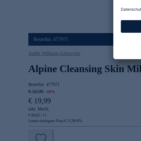
Bestellnr. 477971
Judith Williams Edelweiss
Alpine Cleansing Skin Mi
Bestellnr.
477971
€ 32,99
-39%
€ 19,99
inkl. MwSt.
€ 66,63 / 1 l
Letzter niedrigster Preis:
€ 21,99
-
9
%