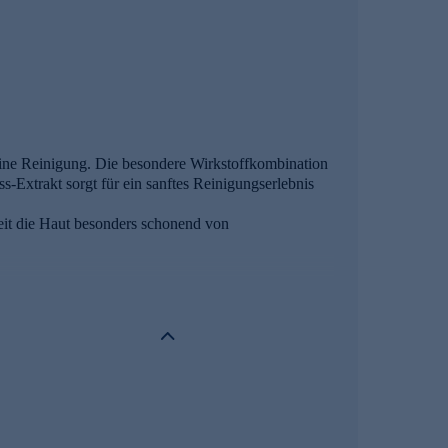
 eine Reinigung. Die besondere Wirkstoffkombination
xtrakt sorgt für ein sanftes Reinigungserlebnis
eit die Haut besonders schonend von
generierenden Pflanzenextrakten kann gestresste und
Intensivpflege angewendet, kann die besondere
 spezielle, zellschützende und stimulierende
traschall- Extraktionsverfahren sichern wir den