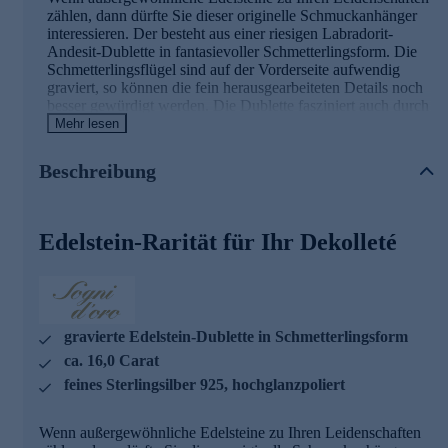
zählen, dann dürfte Sie dieser originelle Schmuckanhänger
interessieren. Der besteht aus einer riesigen Labradorit-
Andesit-Dublette in fantasievoller Schmetterlingsform. Die
Schmetterlingsflügel sind auf der Vorderseite aufwendig
graviert, so können die fein herausgearbeiteten Details noch
besser gewürdigt werden. Die Dublette fasziniert auch durch
ihren vielfarbigen Schimmer - besonders eindrucksvoll,
Mehr lesen
wenn etwas Licht auf Ihr Dekolleté fällt. Abgerundet wird
das hinreißende Design durch den Schmetterlingskörper aus
Beschreibung
925er Sterlingsilber mit Hochglanzpolitur.
Schmuck von hoher Qualität
Edelstein-Rarität für Ihr Dekolleté
Was die Qualität unserer Schmuckstücke angeht, gehen wir
keine Kompromisse ein. Aus diesem Grund werden unsere
Schmuckwaren von unserer Qualitätssicherung und seitens
des Lieferanten strengsten Prüfprozessen unterzogen. Unter
anderem beinhalten unsere Prüfprozesse Prüfungen auf
gravierte Edelstein-Dublette in Schmetterlingsform
Konformität mit den Bestimmungen der Schweizer
ca. 16,0 Carat
Edelmetallkontrollgesetzgebung. Auslieferung mit Zertifikat.
feines Sterlingsilber 925, hochglanzpoliert
Holen Sie sich dieses Edelstein-Highlight - gleich hier
bequem per Online-Bestellung.
Wenn außergewöhnliche Edelsteine zu Ihren Leidenschaften