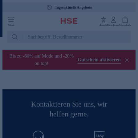
Tagesaktuelle Angebote
Menü
Ansicht
Mein Konto
Warenkorb
Bis zu -60% auf Mode und -20%
Gutschein aktivieren
on top!
Kontaktieren Sie uns, wir
helfen gerne.