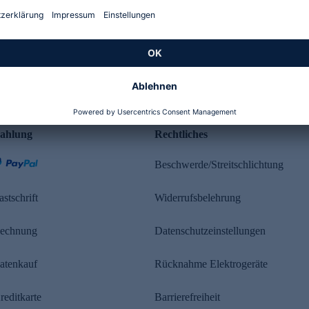
Kundenbewertung
ahlung
Rechtliches
Beschwerde/Streitschlichtung
astschrift
Widerrufsbelehrung
echnung
Datenschutzeinstellungen
atenkauf
Rücknahme Elektrogeräte
reditkarte
Barrierefreiheit