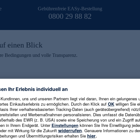
e
Gebührenfreie EASy-Bestellung
0800 29 88 82
uf einen Blick
aire Bedingungen und volle Transparenz.
ein erhalten
eren und aktuelle Trends,
E-Mail-Adresse eingeben
alten. Als Dankeschön
ne Abmeldung ist jederzeit in
Es gelten die
Datenschutzrichtlinien
un