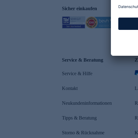
Sicher einkaufen
Service & Beratung
Z
Service & Hilfe
Kontakt
L
Neukundeninformationen
R
Tipps & Beratung
R
Storno & Rücknahme
K