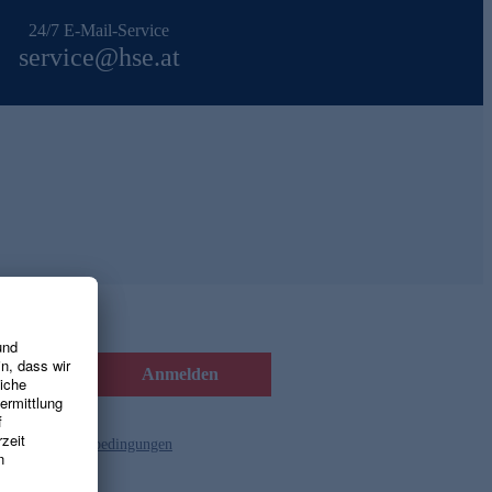
24/7 E-Mail-Service
service@hse.at
Anmelden
d die
Gutscheinbedingungen