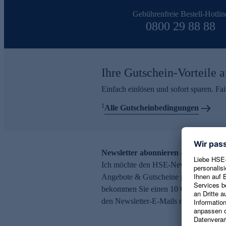
Gebührenfreie Bestell-Hotlin
0800 29 88 88
Ihre Gutschein-Vorteile a
Einfach einlösen und sofort sparen. F
1
Alle Gutscheinbedingungen
Newsletter abonnieren – 10 € Gutsch
Ich möchte den HSE-Newsletter abonni
Angebote & Gutscheine per E-Mail erh
bekommen Sie einen 10 € Gutschein. Ei
den Newsletter-E-Mails möglich.