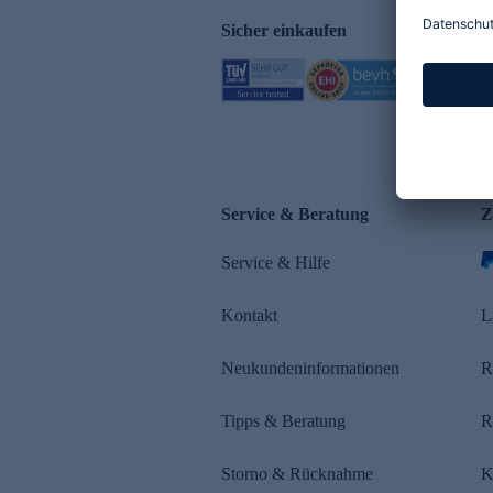
Sicher einkaufen
Service & Beratung
Z
Service & Hilfe
Kontakt
L
Neukundeninformationen
R
Tipps & Beratung
R
Storno & Rücknahme
K