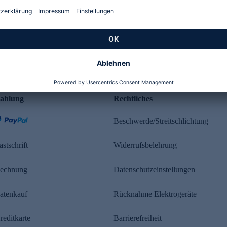
Kundenbewertung
ahlung
Rechtliches
Beschwerde/Streitschlichtung
astschrift
Widerrufsbelehrung
echnung
Datenschutzeinstellungen
atenkauf
Rücknahme Elektrogeräte
reditkarte
Barrierefreiheit