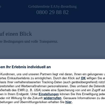
e
Gebührenfreie EASy-Bestellung
0800 29 88 82
uf einen Blick
aire Bedingungen und volle Transparenz.
ein erhalten
eren und aktuelle Trends,
E-Mail-Adresse eingeben
alten. Als Dankeschön
ne Abmeldung ist jederzeit in
Es gelten die
Datenschutzrichtlinien
un