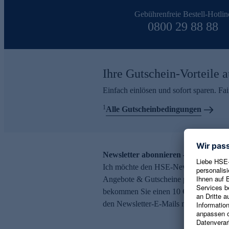
Gebührenfreie Bestell-Hotlin
0800 29 88 88
Ihre Gutschein-Vorteile a
Einfach einlösen und sofort sparen. F
1
Alle Gutscheinbedingungen
Newsletter abonnieren – 10 € Gutsch
Ich möchte den HSE-Newsletter abonni
Angebote & Gutscheine per E-Mail erh
bekommen Sie einen 10 € Gutschein. Ei
den Newsletter-E-Mails möglich.