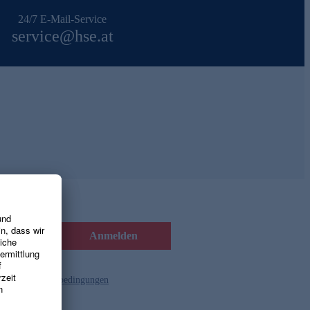
24/7 E-Mail-Service
service@hse.at
Anmelden
d die
Gutscheinbedingungen