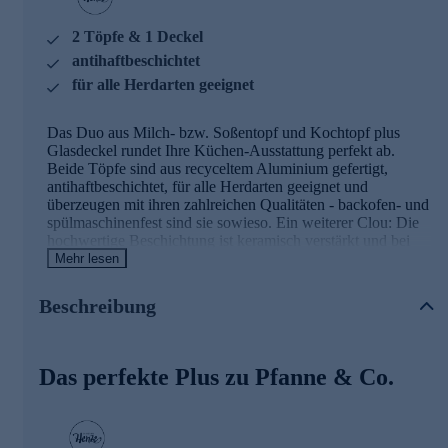
2 Töpfe & 1 Deckel
antihaftbeschichtet
für alle Herdarten geeignet
Das Duo aus Milch- bzw. Soßentopf und Kochtopf plus
Glasdeckel rundet Ihre Küchen-Ausstattung perfekt ab.
Beide Töpfe sind aus recyceltem Aluminium gefertigt,
antihaftbeschichtet, für alle Herdarten geeignet und
überzeugen mit ihren zahlreichen Qualitäten - backofen- und
spülmaschinenfest sind sie sowieso. Ein weiterer Clou: Die
hochwertige Beschichtung ist keramisch verstärkt und bei
Bedarf lassen sich die Töpfe wiederbeschichten.
Mehr lesen
Was Sie auch gerne kochen, das Topfset von Christian
Henze ist ideal für alle Speisen. Runden Sie Ihre Küchen-
Beschreibung
Ausstattung mit diesem Kochgeschirr ab, das das Kochen
noch mehr zur Freude macht.
Das perfekte Plus zu Pfanne & Co.
Weitere Details des Sets im Überblick
2 Töpfe plus Glasdeckel im Set
aus recyceltem Aluminium, mit Hilfe von Solarenergie
geschmolzen und verarbeitet