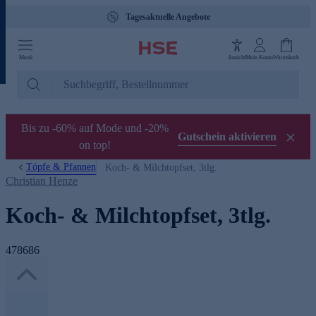
Tagesaktuelle Angebote
Menü
Ansicht
Mein Konto
Warenkorb
Bis zu -60% auf Mode und -20%
Gutschein aktivieren
on top!
Töpfe & Pfannen
Koch- & Milchtopfset, 3tlg.
Christian Henze
Koch- & Milchtopfset, 3tlg.
478686