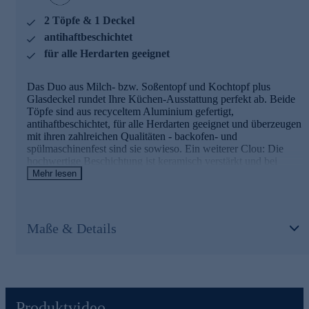
mit keramisch verstärkter Antihaftbeschichtung
2 Töpfe & 1 Deckel
bei Bedarf wiederbeschichtbar
schnelle, gleichmäßige Wärmeverteilung - spart Zeit und
antihaftbeschichtet
Energie
für alle Herdarten geeignet
backofenfest und für die Spülmaschine geeignet
mit praktischem Schüttrand
leicht zu reinigen
Das Duo aus Milch- bzw. Soßentopf und Kochtopf plus
Glasdeckel rundet Ihre Küchen-Ausstattung perfekt ab. Beide
Gleich hier online bestellen und draufloskochen.
Töpfe sind aus recyceltem Aluminium gefertigt,
antihaftbeschichtet, für alle Herdarten geeignet und überzeugen
mit ihren zahlreichen Qualitäten - backofen- und
spülmaschinenfest sind sie sowieso. Ein weiterer Clou: Die
hochwertige Beschichtung ist keramisch verstärkt und bei
Bedarf lassen sich die Töpfe wiederbeschichten.
Mehr lesen
Was Sie auch gerne kochen, das Topfset von Christian Henze
ist ideal für alle Speisen. Runden Sie Ihre Küchen-Ausstattung
mit diesem Kochgeschirr ab, das das Kochen noch mehr zur
Freude macht.
Maße & Details
Weitere Details des Sets im Überblick
2 Töpfe plus Glasdeckel im Set
aus recyceltem Aluminium, mit Hilfe von Solarenergie
geschmolzen und verarbeitet
Produktvideo