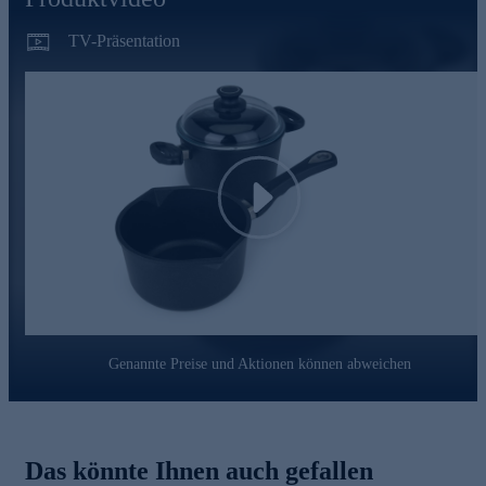
mit keramisch verstärkter Antihaftbeschichtung
bei Bedarf wiederbeschichtbar
TV-Präsentation
schnelle, gleichmäßige Wärmeverteilung - spart Zeit und
Energie
backofenfest und für die Spülmaschine geeignet
mit praktischem Schüttrand
leicht zu reinigen
Gleich hier online bestellen und draufloskochen.
Play
Genannte Preise und Aktionen können abweichen
Das könnte Ihnen auch gefallen