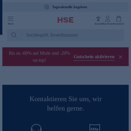
Tagesaktuelle Angebote
Menü
Ansicht
Mein Konto
Warenkorb
Bis zu -60% auf Mode und -20%
Gutschein aktivieren
on top!
Kontaktieren Sie uns, wir
helfen gerne.