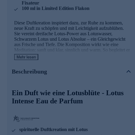
Fixateur
100 ml in Limited Edition Flakon
Diese Duftkreation inspiriert dazu, zur Ruhe zu kommen,
neue Kraft zu schöpfen und mit Leichtigkeit aufzublühen.
Sie vereint dreifache Lotus-Power aus Lotuswasser,
Schwarzem Lotus und Lotus Absolue – ein Gleichgewicht
aus Frische und Tiefe. Die Komposition wirkt wie eine
Meditation: sanft und klar, sinnlich und warm. So begleitet er
Sie den ganzen Tag und Abend wie ein unsichtbares Ritual.
Mehr lesen
Der Duft ist dank der 20%-igen Parfümöl-Konzentration
besonders lange haltbar und sorgt für die kraftvolle
Beschreibung
Entfaltung der Lotusblüte. Der Duft kommt in einem
außergewöhnlichen Limited Edition Flakon zu Ihnen, der an
das transformative Erblühen des Lotus angelehnt ist und Sie
so an Ihre innere, leuchtende Kraft und Schönheit erinnern
Ein Duft wie eine Lotusblüte - Lotus
soll.
Intense Eau de Parfum
Die Duftkomposition von Black Lotus Intense
Mit dem neuen Black Lotus Intense Eau de Parfum lädt Sie
Peter Schmidinger auf eine subtropische Duftreise ein, die
aus der Ruhe Kraft schöpft. Inspiriert von der faszinierenden
spirituelle Duftkreation mit Lotus
Symbolik des Lotus, entfaltet sich dieser Duft wie eine