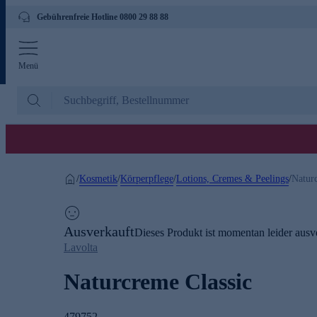
Gebührenfreie Hotline 0800 29 88 88
Menü
Kosmetik
Körperpflege
Lotions, Cremes & Peelings
/
/
/
/
Natur
Ausverkauft
Dieses Produkt ist momentan leider ausve
Lavolta
Naturcreme Classic
479752