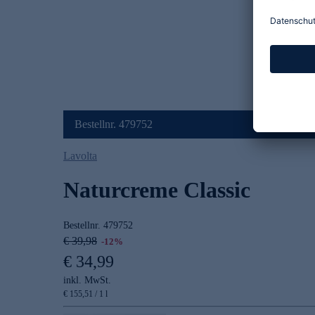
Bestellnr. 479752
Lavolta
Naturcreme Classic
Bestellnr.
479752
€ 39,98
-12%
€ 34,99
inkl. MwSt.
€ 155,51 / 1 l