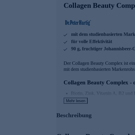
Collagen Beauty Compl
mit dem studienbasierten Mark
für volle Effektivität
90 g, fruchtiger Johannisbeer
Der Collagen Beauty Complex ist ein
mit dem studienbasierten Markenrohst
Collagen Beauty Complex - d
Biotin, Zink, Vitamin A, B2 und 
Mangan und Kupfer tragen zur E
Mehr lesen
Vitamin C trägt zu einer normale
Vitamin C trägt zu einem normale
Beschreibung
Dr. Peter Hartig® forscht fü