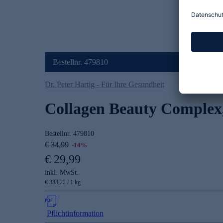
Bestellnr. 479810
Dr. Peter Hartig - Für Ihre Gesundheit
Collagen Beauty Complex,
Bestellnr.
479810
€ 34,99
-14%
€ 29,99
inkl. MwSt.
€ 333,22 / 1 kg
Pflichtinformation