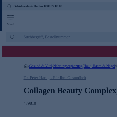
Gebührenfreie Hotline 0800 29 88 88
Menü
Gesund & Vital
Nahrungsergänzung
Haut, Haare & Nägel
/
/
/
/
Dr. Peter Hartig - Für Ihre Gesundheit
Collagen Beauty Complex,
479810