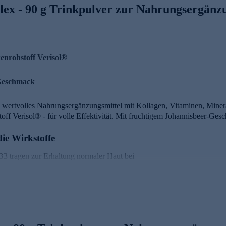
ex - 90 g Trinkpulver zur Nahrungsergänz
enrohstoff Verisol®
-Geschmack
 wertvolles Nahrungsergänzungsmittel mit Kollagen, Vitaminen, Miner
off Verisol® - für volle Effektivität. Mit fruchtigem Johannisbeer-Ges
ie Wirkstoffe
B3 tragen zur Erhaltung normaler Haut bei
rhaltung von normalem Bindegewebe bei
n Kollagenbildung für eine normale Funktion der Haut bei
n Energiestoffwechsel bei
r Ihre Gesundheit