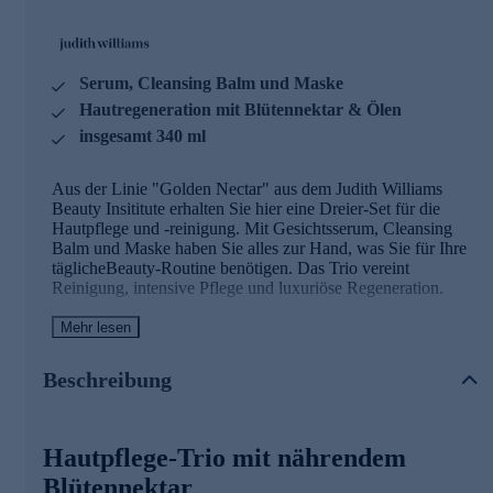
Serum, Cleansing Balm und Maske
Hautregeneration mit Blütennektar & Ölen
insgesamt 340 ml
Aus der Linie "Golden Nectar" aus dem Judith Williams
Beauty Insititute erhalten Sie hier eine Dreier-Set für die
Hautpflege und -reinigung. Mit Gesichtsserum, Cleansing
Balm und Maske haben Sie alles zur Hand, was Sie für Ihre
täglicheBeauty-Routine benötigen. Das Trio vereint
Reinigung, intensive Pflege und luxuriöse Regeneration.
Mehr lesen
Regenerierendes Golden Nectar Serum
Das luxuriöse, leicht schimmernde Gesichtsserum nährt die
Beschreibung
Haut mit Blütennektar und wertvollen Ölen. Die eingesetzte
Wirkstoffkomposition hilft vor vorzeitiger Hautalterung zu
schützen, wirkt revitalisierend, regenerierend und glättend.
Hautpflege-Trio mit nährendem
Feuchtigkeitsspendende Reinigungsmilch
Blütennektar