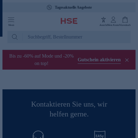
Tagesaktuelle Angebote
Menü
Ansicht
Mein Konto
Warenkorb
Bis zu -60% auf Mode und -20%
Gutschein aktivieren
on top!
Kontaktieren Sie uns, wir
helfen gerne.