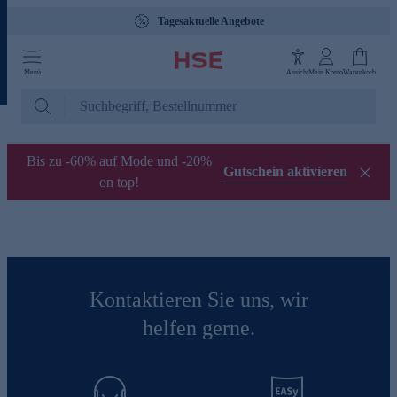
Tagesaktuelle Angebote
Menü
Ansicht
Mein Konto
Warenkorb
Bis zu -60% auf Mode und -20%
Gutschein aktivieren
on top!
Kontaktieren Sie uns, wir
helfen gerne.