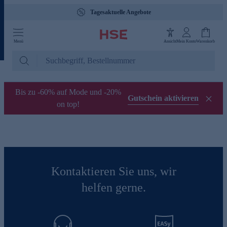
Tagesaktuelle Angebote
Menü
Ansicht
Mein Konto
Warenkorb
Bis zu -60% auf Mode und -20%
Gutschein aktivieren
on top!
Kontaktieren Sie uns, wir
helfen gerne.